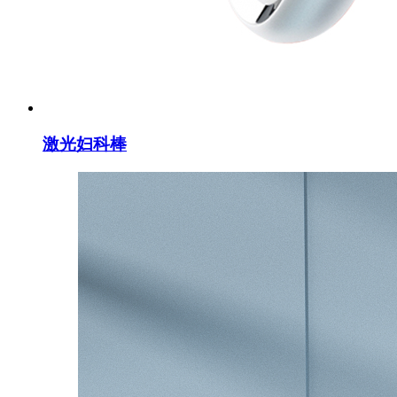
激光妇科棒