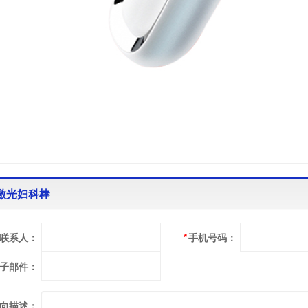
激光妇科棒
联系人：
*
手机号码：
子邮件：
向描述：