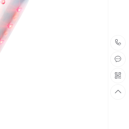
/
/
/