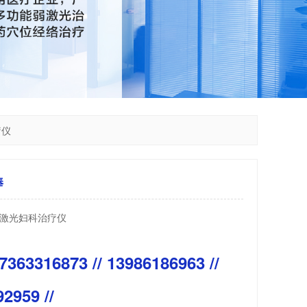
疗仪
棒
激光妇科治疗仪
7363316873 // 13986186963 //
2959 //