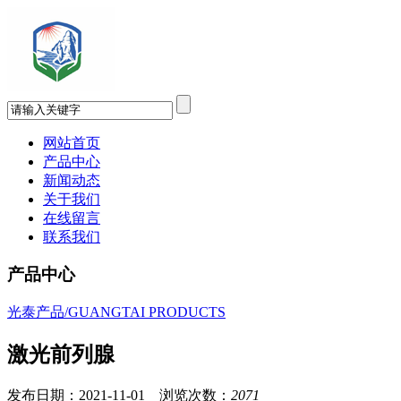
网站首页
产品中心
新闻动态
关于我们
在线留言
联系我们
产品中心
光泰产品/GUANGTAI PRODUCTS
激光前列腺
发布日期：2021-11-01 浏览次数：
2071