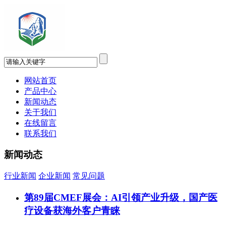
网站首页
产品中心
新闻动态
关于我们
在线留言
联系我们
新闻动态
行业新闻
企业新闻
常见问题
第89届CMEF展会：AI引领产业升级，国产医
疗设备获海外客户青睐