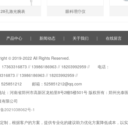
28孔激光腕表
眼科理疗仪
产品中心
|
新闻动态
|
关于我们
|
在线留言
ight © 2019-2022 All Rights Reserved.
7363316873 // 13986186963 // 18203992959 // 电话：
316873 // 13986186963 // 18203992959 //
：
525851212
邮箱：525851212@qq.com
地址：河南省郑州市高新区龙柏里8号2幢5楼501号 版权所有：郑州光泰
技有限公司
备2021038062号-1
定制，根据客户的方案，提供专业化的建议助力优化方案降低成本，以实